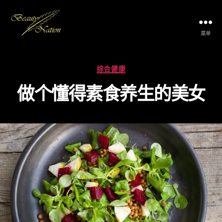
菜单
The
Beauty
Nation
分
综合健康
Pte.
类
Ltd.
做个懂得素食养生的美女