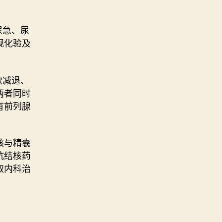
尿急、尿
规化验及
欲减退、
两者同时
有前列腺
核与精囊
抗结核药
取内科治