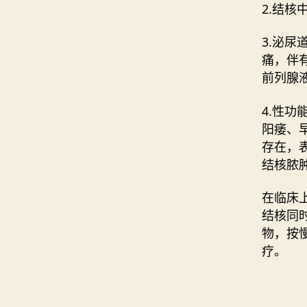
2.结
3.泌
痛，伴
前列腺
4.性
阳痿、
存在，
结核脓
在临床
结核同
物，按
疗。