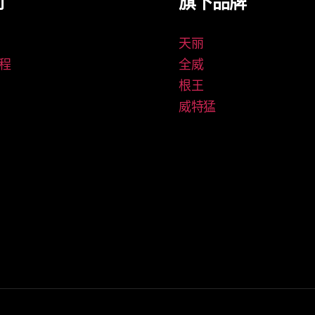
们
旗下品牌
天丽
程
全威
根王
威特猛