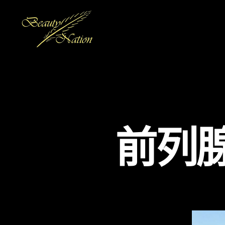
The
Beauty
Nation
Pte.
Ltd.
前列