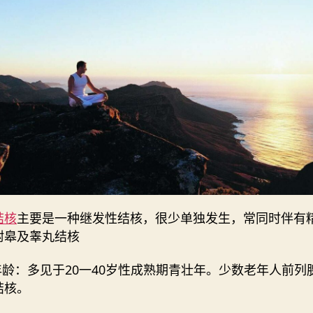
结核
主要是一种继发性结核，很少单独发生，常同时伴有
附皋及睾丸结核
年龄：多见于20一40岁性成熟期青壮年。少数老年人前列
结核。