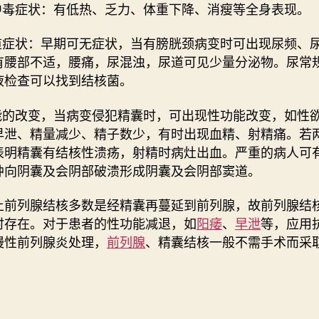
核中毒症状：有低热、乏力、体重下降、消瘦等全身表现。
尿道症状：早期可无症状，当有膀胱颈病变时可出现尿频、
有腰部不适，腰痛，尿混浊，尿道可见少量分泌物。尿常
液检查可以找到结核菌。
功能的改变，当病变侵犯精囊时，可出现性功能改变，如性
早泄、精量减少、精子数少，有时出现血精、射精痛。若
表明精囊有结核性溃疡，射精时病灶出血。严重的病人可
肿向阴囊及会阴部破溃形成阴囊及会阴部窦道。
上前列腺结核多数是经精囊再蔓延到前列腺，故前列腺结
时存在。对于患者的性功能减退，如
阳痿
、
早泄
等，应用
慢性前列腺炎处理，
前列腺
、精囊结核一般不需手术而采