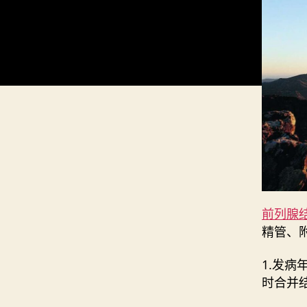
前列腺
精管、
1.发病
时合并