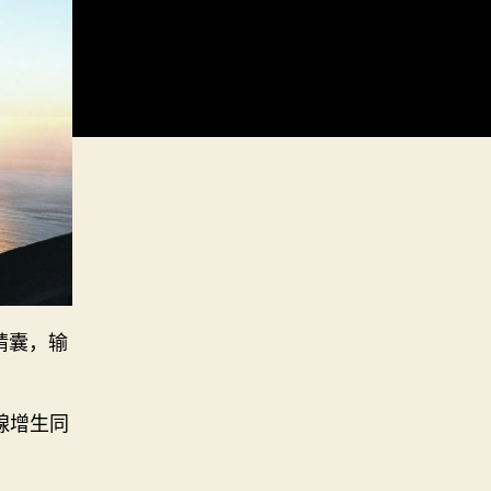
精囊，输
腺增生同