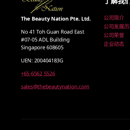
了解我
公司简介
The Beauty Nation Pte. Ltd.
公司发展历
No 41 Toh Guan Road East
公司荣誉
#07-05 ADL Building
企业动态
Singapore 608605
UEN: 200404183G
+65-6562 5526
sales@thebeautynation.com