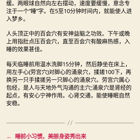
缓。两眼球自然向左右摆动，速度要缓慢，意念专
注于一个“睡”字。在5至10分钟时间内，就能使人进
入梦乡。
人头顶正中的百会穴有安神益脑之功效。下午或晚
上用指肚点压百会穴，直至百会穴有酸麻热感，入
睡的效果甚佳。
每天临睡前用温水洗脚15分钟，然后静坐在床上，
用左手心(劳宫穴)对脚心的涌泉穴，揉搓100下，再
换另一只手揉搓另一只脚心的涌泉穴。劳宫穴属心
包经，是人与天地外气沟通的主穴;涌泉穴是肾经的
起点，有安心宁神作用。心肾交通，能使睡眠自然
安稳。
←
睡前小习惯，美丽身姿秀出来