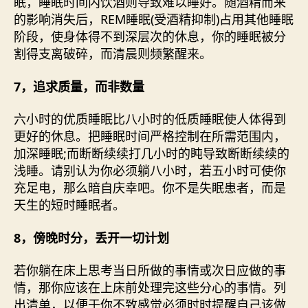
眠，睡眠时间内饮酒则导致难以睡好。随酒精而来
的影响消失后，REM睡眠(受酒精抑制)占用其他睡眠
阶段，使身体得不到深层次的休息，你的睡眠被分
割得支离破碎，而清晨则频繁醒来。
7，追求质量，而非数量
六小时的优质睡眠比八小时的低质睡眠使人体得到
更好的休息。把睡眠时间严格控制在所需范围内，
加深睡眠;而断断续续打几小时的盹导致断断续续的
浅睡。请别认为你必须躺八小时，若五小时可使你
充足电，那么暗自庆幸吧。你不是失眠患者，而是
天生的短时睡眠者。
8，傍晚时分，丢开一切计划
若你躺在床上思考当日所做的事情或次日应做的事
情，那你应该在上床前处理完这些分心的事情。列
出清单，以便于你不致感觉必须时时提醒自己该做