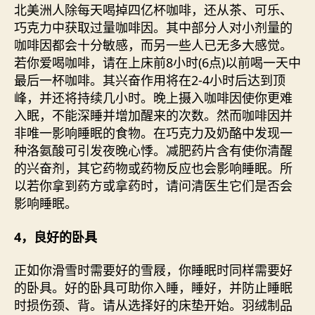
北美洲人除每天喝掉四亿杯咖啡，还从茶、可乐、
巧克力中获取过量咖啡因。其中部分人对小剂量的
咖啡因都会十分敏感，而另一些人已无多大感觉。
若你爱喝咖啡，请在上床前8小时(6点)以前喝一天中
最后一杯咖啡。其兴奋作用将在2-4小时后达到顶
峰，并还将持续几小时。晚上摄入咖啡因使你更难
入眠，不能深睡并增加醒来的次数。然而咖啡因并
非唯一影响睡眠的食物。在巧克力及奶酪中发现一
种洛氨酸可引发夜晚心悸。减肥药片含有使你清醒
的兴奋剂，其它药物或药物反应也会影响睡眠。所
以若你拿到药方或拿药时，请问清医生它们是否会
影响睡眠。
4，良好的卧具
正如你滑雪时需要好的雪屐，你睡眠时同样需要好
的卧具。好的卧具可助你入睡，睡好，并防止睡眠
时损伤颈、背。请从选择好的床垫开始。羽绒制品