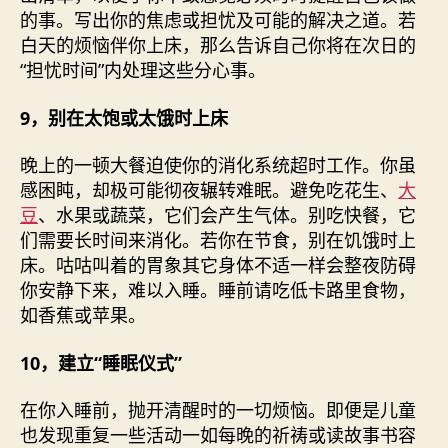
的事。写出你的焦虑或担忧及可能的解决之道。若
白天的烦恼伴你上床，那么告诉自己你将在次日的
“担忧时间”内处理这些分心事。
9，别在太饱或太饿时上床
晚上的一顿大餐迫使你的消化系统超时工作。你虽
感困盹，却极可能彻夜辗转难眠。避免吃花生、
大
豆
、水果或蔬菜，它们会产生气体。别吃快餐，它
们需要长时间来消化。若你在节食，别在饥饿时上
床。咕咕叫着的胃象其它身体不适一样会整夜防碍
你安静下来，难以入睡。睡前请吃低卡路里食物，
如香蕉或苹果。
10，建立“睡眠仪式”
在你入睡前，抛开清醒时的一切烦恼。即便是儿童
也发现重复一些活动一如每晚的祈祷或读故事书容