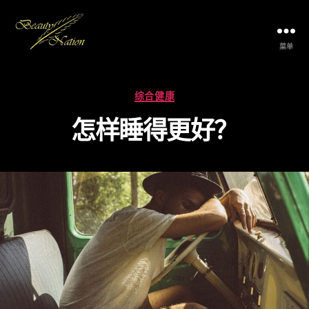
菜单
The
Beauty
Nation
分
综合健康
Pte.
类
Ltd.
怎样睡得更好？