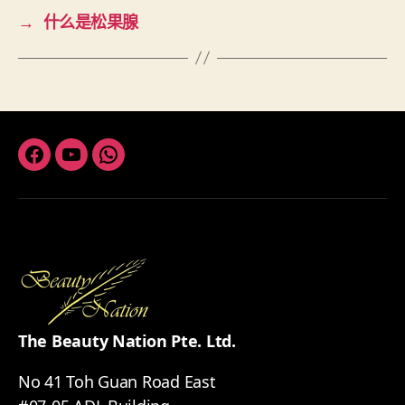
→
什么是松果腺
Facebook
Youtube
Whatsapp
The Beauty Nation Pte. Ltd.
No 41 Toh Guan Road East