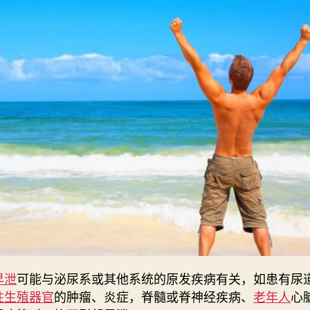
早泄
可能与泌尿系或其他系统的原发疾病有关，如患有尿
性生殖器官
的肿瘤、炎症，脊髓或脊神经疾病、
老年人
心