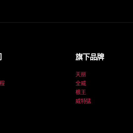
们
旗下品牌
天丽
程
全威
根王
威特猛