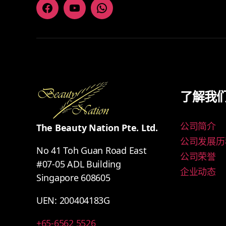
Facebook
Youtube
Whatsapp
了解我
公司简介
The Beauty Nation Pte. Ltd.
公司发展历
No 41 Toh Guan Road East
公司荣誉
#07-05 ADL Building
企业动态
Singapore 608605
UEN: 200404183G
+65-6562 5526