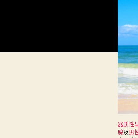
器质性
腺
及
男