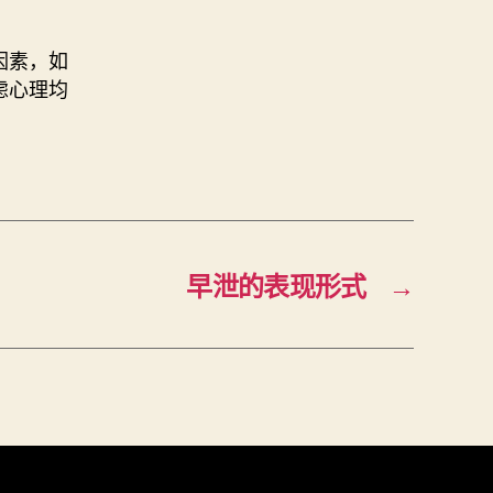
因素，如
虑心理均
早泄的表现形式
→