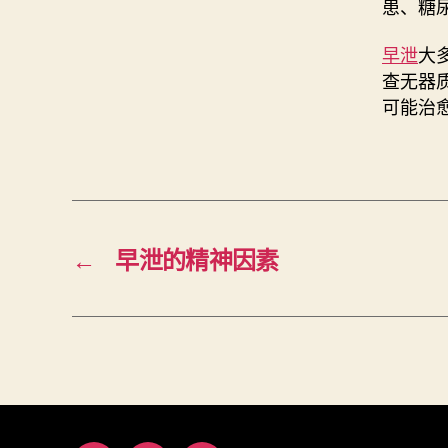
患、糖
早泄
大
查无器
可能治
←
早泄的精神因素