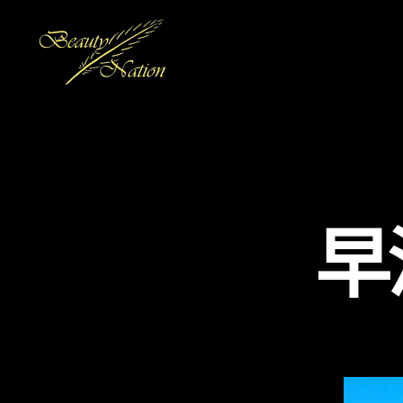
The
Beauty
Nation
Pte.
Ltd.
早