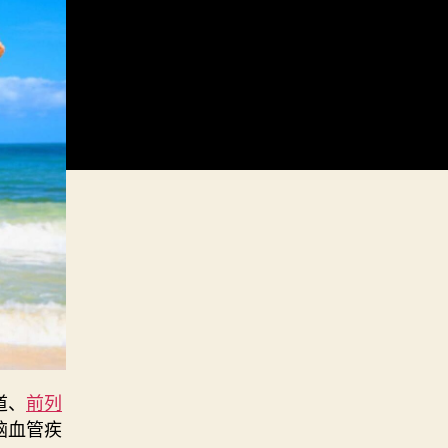
道、
前列
脑血管疾