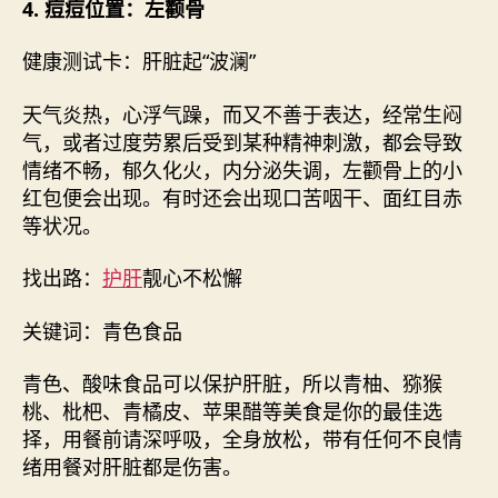
4. 痘痘位置：左颧骨
健康测试卡：肝脏起“波澜”
天气炎热，心浮气躁，而又不善于表达，经常生闷
气，或者过度劳累后受到某种精神刺激，都会导致
情绪不畅，郁久化火，内分泌失调，左颧骨上的小
红包便会出现。有时还会出现口苦咽干、面红目赤
等状况。
找出路：
护肝
靓心不松懈
关键词：青色食品
青色、酸味食品可以保护肝脏，所以青柚、猕猴
桃、枇杷、青橘皮、苹果醋等美食是你的最佳选
择，用餐前请深呼吸，全身放松，带有任何不良情
绪用餐对肝脏都是伤害。