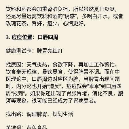
饮料和酒都会加重肾脏负担，所以虽然夏日炎炎，
还是尽量远离饮料和酒的“诱惑”，多喝白开水，或者
玫瑰花茶，肾好，痘少，心情更好。
3. 痘痘位置：口唇四周
健康测试卡：脾胃亮红灯
找原因：天气炎热，食欲下降，再加上工作繁忙，
饮食毫无规律，暴饮暴食，使得脾胃不调。而在中
医理论中，口唇周边对应区为脾，当脾胃出现问题
时，内分泌也开始“造反”，痘痘就会“乖乖”到口唇四
周“报到”。如果你还出现了胃胀胃堵，消化不良，腹
泻等现象，很可能已经成为了胃病患者。
找出路：调理脾胃、规划生活
关键词：黄色食品