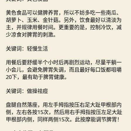
黄色食品可以健脾养胃，所以不妨多吃一些南瓜、
胡萝卜、玉米、金针菇。另外，饮食最好以清淡为
主，并规律用餐时间。更重要的是，控制冷饮，减
少凉食对脾胃的刺激。
关键词：轻慢生活
用餐后要舒缓半个小时后再剧烈运动，尽量平躺一
小会儿，会避免脾胃失调，而且最好每口饭都咀嚼
20下，最有助于脾胃健康。
关键词：做操祛痘
盘腿自然落座，用左手拇指按压右足大趾甲根部内
侧，左右各按15次，然后用右手拇指按压左足大趾
甲根部内侧，同样两侧15次。此按摩能调节脾胃！