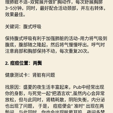
理肺脏不适–双臂展开做扩胸动作，每次舒展胸廓
3~5分钟。同时，最好配合活动颈部，并左右转体，
效果最佳。
关键词：腹式呼吸
保持腹式呼吸有利于加强肺脏的活动–用力将气吸到
腹底，腹部随之隆起，然后将气慢慢呼出。呼气时
注意肩部和胸部保持不动，每次重复20次。
2. 痘痘位置：两鬓
健康测试卡：肾脏有问题
找原因：盛夏的夜生活丰富起来，Pub中经常出现
你的身影，与死党一起“把酒言欢”,虽然内心会异常
放松，但与此同时，肾精耗散，阴阳失衡，内分泌
也出现了问题， 于是， 痘痘便会“ 准时” 出现在两
鬓间。与此同时，你也会出现眩晕耳鸣，夜间多梦