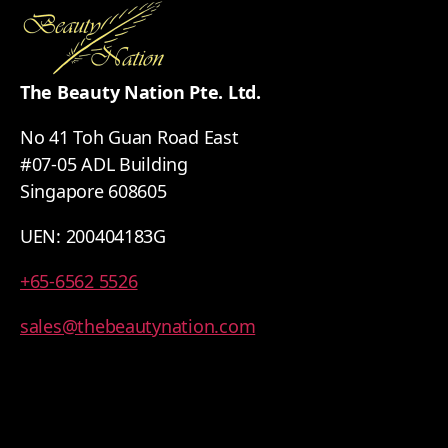
The Beauty Nation Pte. Ltd.
No 41 Toh Guan Road East
#07-05 ADL Building
Singapore 608605
UEN: 200404183G
+65-6562 5526
sales@thebeautynation.com