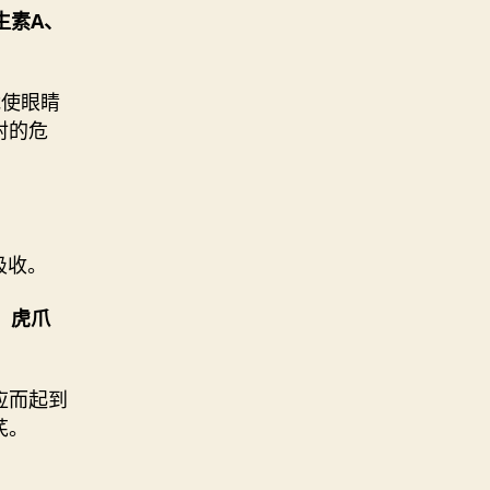
生素A、
能使眼睛
射的危
吸收。
、虎爪
应而起到
芪。