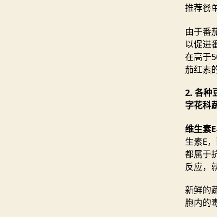
推荐餐
由于番
以促进
在高于
茄红素
2. 
字花科
维生素E
生素E
都属于
反应，
新鲜的
胞内的