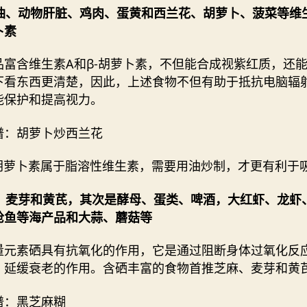
鱼肝油、动物肝脏、鸡肉、蛋黄和西兰花、胡萝卜、菠菜等
维
卜素
品富含维生素A和β-胡萝卜素，不但能合成视紫红质，还
下看东西更清楚，因此，上述食物不但有助于抵抗电脑辐
能保护和提高视力。
谱：胡萝卜炒西兰花
-胡萝卜素属于脂溶性维生素，需要用油炒制，才更有利于
芝麻、麦芽和黄芪，其次是酵母、蛋类、啤酒，大红虾、龙虾
枪鱼等海产品和大蒜、蘑菇等
量元素硒具有抗氧化的作用，它是通过阻断身体过氧化反
、延缓衰老的作用。含硒丰富的食物首推芝麻、麦芽和黄
谱：黑芝麻糊