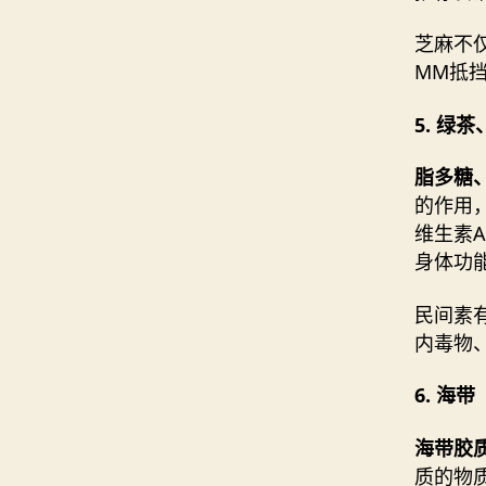
芝麻不
MM抵
5. 绿
脂多糖
的作用
维生素
身体功
民间素
内毒物
6. 海带
海带胶
质的物