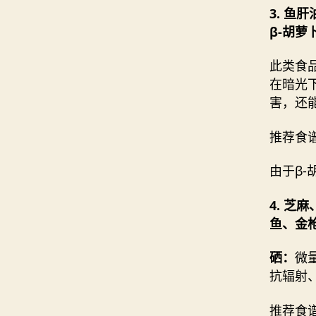
3. 
β-胡萝
此类食
在暗光
害，还
推荐食
由于β
4. 
鱼、金
硒：
微
抗辐射
推荐食