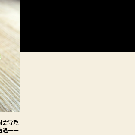
射会导致
遭遇——