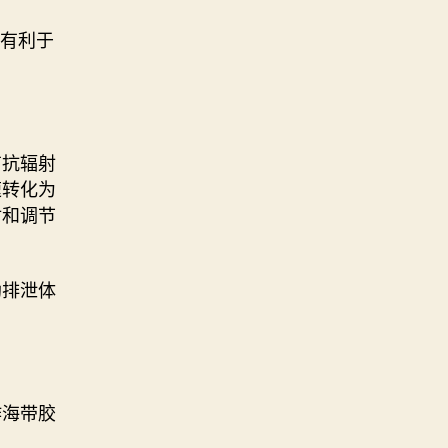
更有利于
有抗辐射
速转化为
射和调节
助排泄体
作海带胶