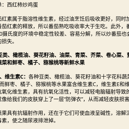
单：西红柿炒鸡蛋
茄红素属于脂溶性维生素，经过油烹饪后吸收更好，同时
番茄红素的释放，所以番茄熟吃吸收率大于生吃。此外，
50摄氏度的环境中稳定性较差、容易分解，所以炒番茄也
的损失。
各种豆类、橄榄油、葵花籽油、油菜、青菜、芥菜、卷心菜、
蔬菜和鲜枣、橘子、猕猴桃等新鲜水果
、维生素C：
各种豆类、橄榄油、葵花籽油和十字花科蔬
，而鲜枣、橘子、猕猴桃等水果富含维生素C，维生素E和维
抗氧化维生素，具有抗氧化活性，可以减轻电脑辐射导致
就像给我们的皮肤穿上了一层“防弹衣”，从而减轻皮肤损
蔬果具有抗辐射作用，还在于它们可使血液呈碱性，溶解
毒素，使之随尿液排泄掉。