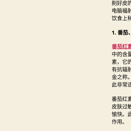
削好皮
电脑福
饮食上
1. 番
番茄红
中的含
素，它
有抗辐
金之称
此非常
番茄红
皮肤过
愉快。
作用。