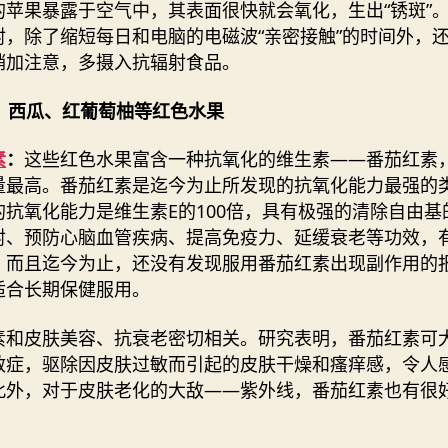
的苹果暴露于空气中，其表面很快就会氧化，生出“锈斑”
射，除了缩短每日和电脑的电磁波“亲密接触”的时间外，
稍加注意，多摄入抗辐射食品。
茄、西瓜、红葡萄柚等红色水果
素
：
这些红色水果富含一种抗氧化的维生素——番茄红素
量最高。番茄红素是迄今为止所发现的抗氧化能力最强的
的抗氧化能力是维生素E的100倍，具有极强的清除自由基
射、预防心脑血管疾病、提高免疫力、延缓衰老等功效，
。而且迄今为止，还没有发现服用番茄红素出现副作用的
适合长期保健服用。
素和皮肤美容、抗衰老密切相关。研究表明，番茄红素可
敏症，驱除因皮肤过敏而引起的皮肤干燥和瘙痒感，令人
此外，对于皮肤老化的大敌——紫外线，番茄红素也有很