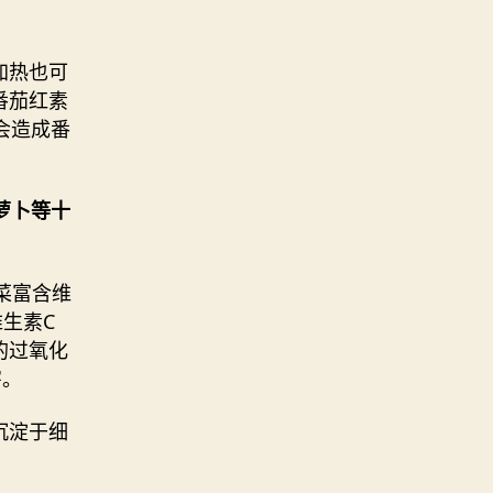
加热也可
番茄红素
会造成番
萝卜等十
菜富含维
生素C
的过氧化
害。
沉淀于细