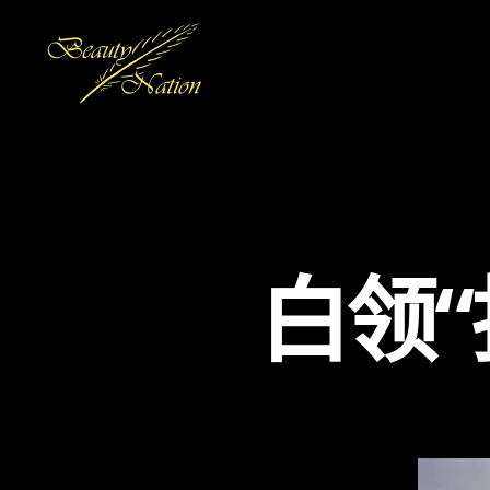
The
Beauty
Nation
Pte.
Ltd.
白领