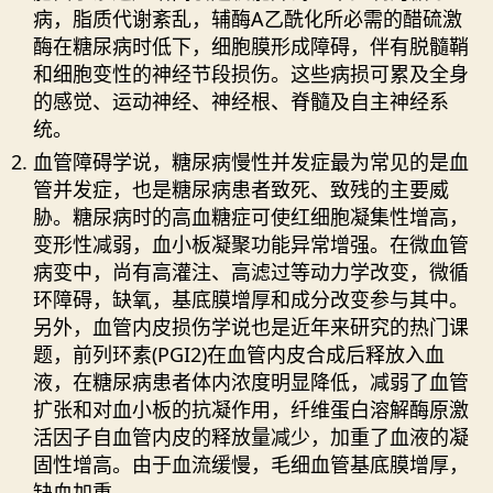
病，脂质代谢紊乱，辅酶A乙酰化所必需的醋硫激
酶在糖尿病时低下，细胞膜形成障碍，伴有脱髓鞘
和细胞变性的神经节段损伤。这些病损可累及全身
的感觉、运动神经、神经根、脊髓及自主神经系
统。
血管障碍学说，糖尿病慢性并发症最为常见的是血
管并发症，也是糖尿病患者致死、致残的主要威
胁。糖尿病时的高血糖症可使红细胞凝集性增高，
变形性减弱，血小板凝聚功能异常增强。在微血管
病变中，尚有高灌注、高滤过等动力学改变，微循
环障碍，缺氧，基底膜增厚和成分改变参与其中。
另外，血管内皮损伤学说也是近年来研究的热门课
题，前列环素(PGI2)在血管内皮合成后释放入血
液，在糖尿病患者体内浓度明显降低，减弱了血管
扩张和对血小板的抗凝作用，纤维蛋白溶解酶原激
活因子自血管内皮的释放量减少，加重了血液的凝
固性增高。由于血流缓慢，毛细血管基底膜增厚，
缺血加重。