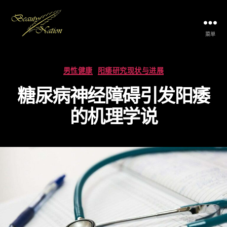
菜单
The
Beauty
Nation
分
男性健康
阳痿研究现状与进展
Pte.
类
Ltd.
糖尿病神经障碍引发阳痿
的机理学说