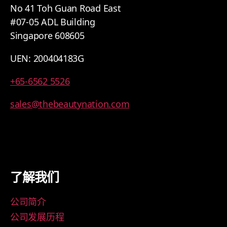
No 41 Toh Guan Road East
#07-05 ADL Building
Singapore 608605
UEN: 200404183G
+65-6562 5526
sales@thebeautynation.com
了解我们
公司简介
公司发展历程