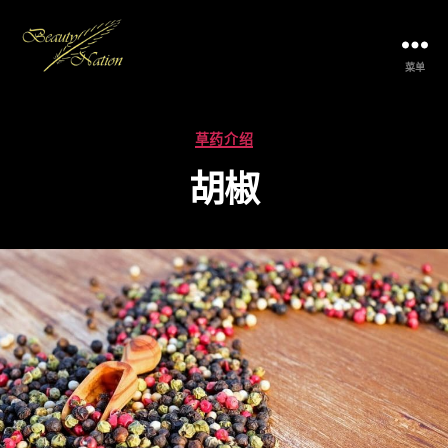
菜单
The
Beauty
Nation
分
草药介绍
Pte.
类
Ltd.
胡椒