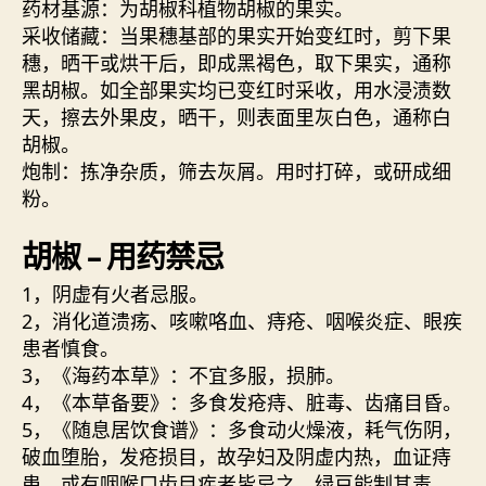
药材基源：为胡椒科植物胡椒的果实。
采收储藏：当果穗基部的果实开始变红时，剪下果
穗，晒干或烘干后，即成黑褐色，取下果实，通称
黑胡椒。如全部果实均已变红时采收，用水浸渍数
天，擦去外果皮，晒干，则表面里灰白色，通称白
胡椒。
炮制：拣净杂质，筛去灰屑。用时打碎，或研成细
粉。
胡椒 – 用药禁忌
1，阴虚有火者忌服。
2，消化道溃疡、咳嗽咯血、痔疮、咽喉炎症、眼疾
患者慎食。
3，《海药本草》：不宜多服，损肺。
4，《本草备要》：多食发疮痔、脏毒、齿痛目昏。
5，《随息居饮食谱》：多食动火燥液，耗气伤阴，
破血堕胎，发疮损目，故孕妇及阴虚内热，血证痔
患，或有咽喉口齿目疾者皆忌之。绿豆能制其毒。