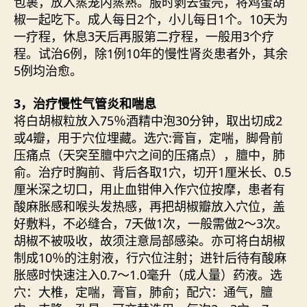
包裹，放入蒸笼内蒸熟。服时剥去蛋壳，将鸡蛋胡
椒一起吃下。成人每日2个，小儿每日1个。10天为
一疗程，休息3天后再服第二疗程，一般用3个疗
程。试治6例，除1例10年的慢性肾炎患者外，其余
5例均治愈。
3，治疗慢性气管炎和喘息
将白胡椒粒放入75％酒精中泡30分钟，取出切成2
或4瓣，用于穴位埋藏。选穴:膏盲，定喘，脚骨前
压痛点（天突至膻中穴之间的压痛点），膻中，肺
俞。治疗时胸前、背后各取1穴，切开1厘米长、0.5
厘米深之切口，用止血钳伸入作穴位按摩，患者有
酸麻胀感和喉头发热感，再把胡椒瓣放入穴位，盖
好敷料，不必缝合，7天做1次，一般需做2～3次。
胡椒不被吸收，故须注意局部感染。亦可将白胡椒
制成10％的注射液，行穴位注射；进针后待有酸麻
胀感时快速注入0.7～1.0毫升（成人量）药液。选
穴：大椎，定喘，膏盲，肺俞；配穴：通气，膻