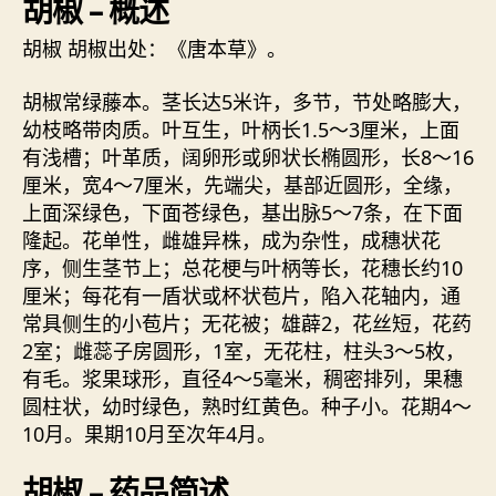
胡椒 – 概述
胡椒 胡椒出处：《唐本草》。
胡椒常绿藤本。茎长达5米许，多节，节处略膨大，
幼枝略带肉质。叶互生，叶柄长1.5～3厘米，上面
有浅槽；叶革质，阔卵形或卵状长椭圆形，长8～16
厘米，宽4～7厘米，先端尖，基部近圆形，全缘，
上面深绿色，下面苍绿色，基出脉5～7条，在下面
隆起。花单性，雌雄异株，成为杂性，成穗状花
序，侧生茎节上；总花梗与叶柄等长，花穗长约10
厘米；每花有一盾状或杯状苞片，陷入花轴内，通
常具侧生的小苞片；无花被；雄薜2，花丝短，花药
2室；雌蕊子房圆形，1室，无花柱，柱头3～5枚，
有毛。浆果球形，直径4～5毫米，稠密排列，果穗
圆柱状，幼时绿色，熟时红黄色。种子小。花期4～
10月。果期10月至次年4月。
胡椒 – 药品简述