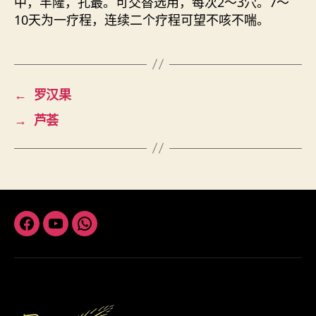
中，丰隆，孔最。可交替选用，每次2～3穴。7～
10天为一疗程，连续二个疗程可望不咳不喘。
←
罗汉果
→
芦荟
Facebook
Youtube
Whatsapp