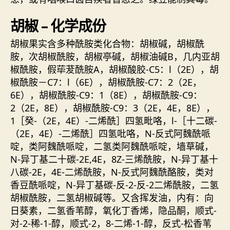
胡椒 – 化学成份
胡椒果实含多种酰胺类化合物：胡椒碱，胡椒酰
胺，次胡椒酰胺，胡椒亭碱，胡椒油碱B，几内亚胡
椒酰胺，假荜茇酰胺A，胡椒酸胶-C5：l（2E），胡
椒酰胺－C7：l（6E），胡椒酰胺-C7：2（2E，
6E），胡椒酰胺-C9：1（8E），胡椒酰胺-C9：
2（2E，8E），胡椒酰胺-C9：3（2E，4E，8E），
1［癸-（2E，4E）-二烯酰］四氢毗咯，l-［十二碳-
（2E，4E）-二烯酰］四氢吡咯，N-反式阿魏酰哌
啶，类阿魏酰哌啶，二氢类阿魏酰哌啶，墙草碱，
N-异丁基二十碳-2E,4E，8Z-三烯酰胺，N-异丁基十
八碳-2E，4E-二烯酰胺，N-反式阿魏酰酪胺，类对
香豆酰哌啶，N-异丁基碳-反-2-反-2二烯酰胺，二氢
胡椒酰胺，二氢胡椒碱等。又含挥发油，内有：向
日葵素，二氢香苇醇，氧化丁香烯，隐品酮，顺式-
对-2-稀-1-醇，顺式-2，8-二烯-1-醇，反式-松香苇