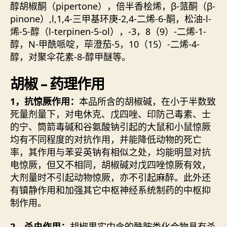
醇胡椒酮（pipertone），倍半香桧烯，β-蒎酮（β-
pinone）,l,1,4-三甲基环庚-2,4-二烯-6-酮，松油-l-
烯-5-醇（l-terpinen-5-ol），-3，8（9）-二烯-1-
醇，N-甲酰哌啶，荜澄茄-5，10（15）-二烯-4-
醇，对聚伞花素-8-醇甲醚等。
胡椒 – 药理作用
1，抗惊厥作用：
本品所含的胡椒碱，在小于半数致
死量剂量下，对电休克、戊四唑、印防己毒素、士
的宁、筒箭毒碱和谷氨酸钠引起的大鼠和小鼠惊厥
均有不同程度的对抗作用，并能降低动物的死亡
率，其作用与苯妥英钠有相似之处，均能明显对抗
电惊厥，但又不相同，胡椒碱对戊四唑惊厥有效，
大剂量时不引起动物惊厥，亦不引起麻醉。此外还
有镇静作用和加强其它中枢神经系统制药的中枢抑
制作用。
2，杀虫作用：
胡椒果实中含的酰胺类化合物具有杀