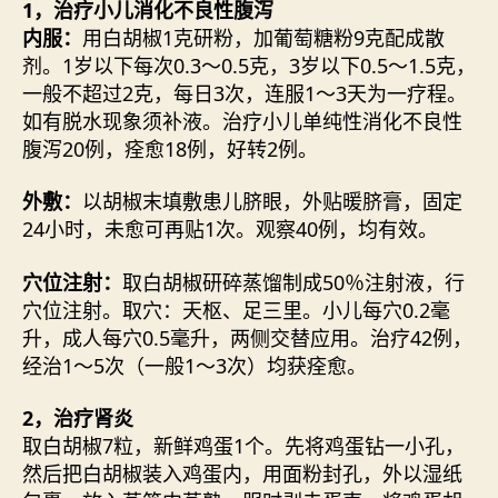
1，治疗小儿消化不良性腹泻
内服：
用白胡椒1克研粉，加葡萄糖粉9克配成散
剂。1岁以下每次0.3～0.5克，3岁以下0.5～1.5克，
一般不超过2克，每日3次，连服1～3天为一疗程。
如有脱水现象须补液。治疗小儿单纯性消化不良性
腹泻20例，痊愈18例，好转2例。
外敷：
以胡椒末填敷患儿脐眼，外贴暖脐膏，固定
24小时，未愈可再贴1次。观察40例，均有效。
穴位注射：
取白胡椒研碎蒸馏制成50％注射液，行
穴位注射。取穴：天枢、足三里。小儿每穴0.2毫
升，成人每穴0.5毫升，两侧交替应用。治疗42例，
经治1～5次（一般1～3次）均获痊愈。
2，治疗肾炎
取白胡椒7粒，新鲜鸡蛋1个。先将鸡蛋钻一小孔，
然后把白胡椒装入鸡蛋内，用面粉封孔，外以湿纸