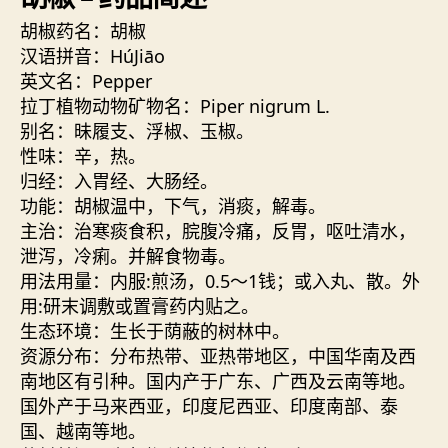
胡椒药名：胡椒
汉语拼音：HúJiāo
英文名：Pepper
拉丁植物动物矿物名：Piper nigrum L.
别名：昧履支、浮椒、玉椒。
性味：辛，热。
归经：入胃经、大肠经。
功能：胡椒温中，下气，消痰，解毒。
主治：治寒痰食积，脘腹冷痛，反胃，呕吐清水，
泄泻，冷痢。并解食物毒。
用法用量：内服:煎汤，0.5～1钱；或入丸、散。外
用:研末调敷或置膏药内贴之。
生态环境：生长于荫蔽的树林中。
资源分布：分布热带、亚热带地区，中国华南及西
南地区有引种。国内产于广东、广西及云南等地。
国外产于马来西亚，印度尼西亚、印度南部、泰
国、越南等地。