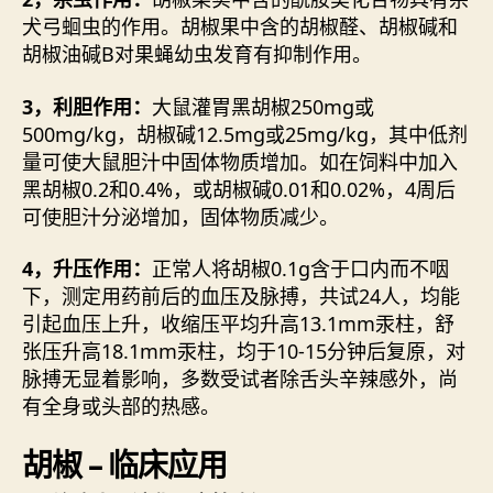
犬弓蛔虫的作用。胡椒果中含的胡椒醛、胡椒碱和
胡椒油碱B对果蝇幼虫发育有抑制作用。
3，利胆作用：
大鼠灌胃黑胡椒250mg或
500mg/kg，胡椒碱12.5mg或25mg/kg，其中低剂
量可使大鼠胆汁中固体物质增加。如在饲料中加入
黑胡椒0.2和0.4%，或胡椒碱0.01和0.02%，4周后
可使胆汁分泌增加，固体物质减少。
4，升压作用：
正常人将胡椒0.1g含于口内而不咽
下，测定用药前后的血压及脉搏，共试24人，均能
引起血压上升，收缩压平均升高13.1mm汞柱，舒
张压升高18.1mm汞柱，均于10-15分钟后复原，对
脉搏无显着影响，多数受试者除舌头辛辣感外，尚
有全身或头部的热感。
胡椒 – 临床应用