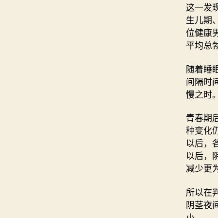
这一发
生儿期
位健康
平均总勃
随着睡
间隔时
慢之时
青春期
种变化
以后，
以后，
减少更
所以在
阴茎夜
小。