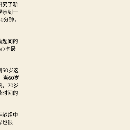
研究了新
观察到一
0分钟，
勃起间的
右心率最
50岁这
当60岁
。70岁
续时间的
年龄组中
异也很