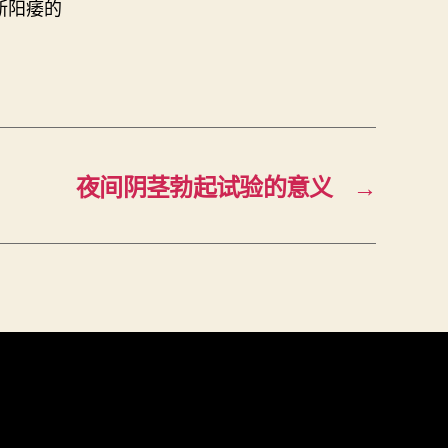
断阳痿的
夜间阴茎勃起试验的意义
→