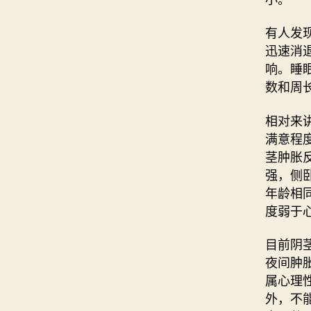
有人发
迅速消
响。睡
数和周
相对来
满意程
茎肿胀
强，侧
年龄相
度弱于
目前阴
夜间肿
属心理
外，不