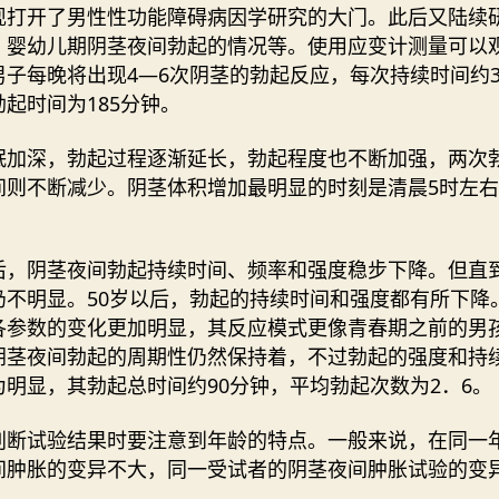
现打开了男性性功能障碍病因学研究的大门。此后又陆续
、婴幼儿期阴茎夜间勃起的情况等。使用应变计测量可以
男子每晚将出现4—6次阴茎的勃起反应，每次持续时间约3
起时间为185分钟。
眠加深，勃起过程逐渐延长，勃起程度也不断加强，两次
间则不断减少。阴茎体积增加最明显的时刻是清晨5时左
。
后，阴茎夜间勃起持续时间、频率和强度稳步下降。但直到
仍不明显。50岁以后，勃起的持续时间和强度都有所下降。
各参数的变化更加明显，其反应模式更像青春期之前的男孩
阴茎夜间勃起的周期性仍然保持着，不过勃起的强度和持
为明显，其勃起总时间约90分钟，平均勃起次数为2．6。
判断试验结果时要注意到年龄的特点。一般来说，在同一
间肿胀的变异不大，同一受试者的阴茎夜间肿胀试验的变