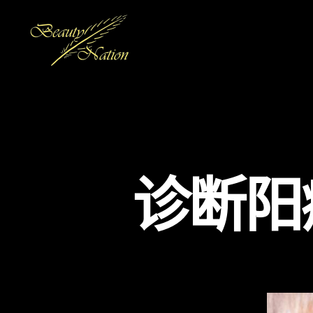
The
Beauty
Nation
Pte.
Ltd.
诊断阳