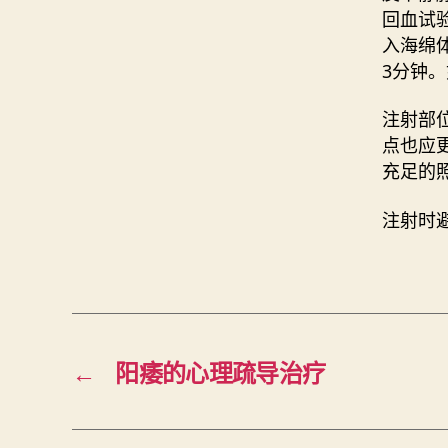
回血试
入海绵
3分钟
注射部
点也应
充足的
注射时
←
阳痿的心理疏导治疗