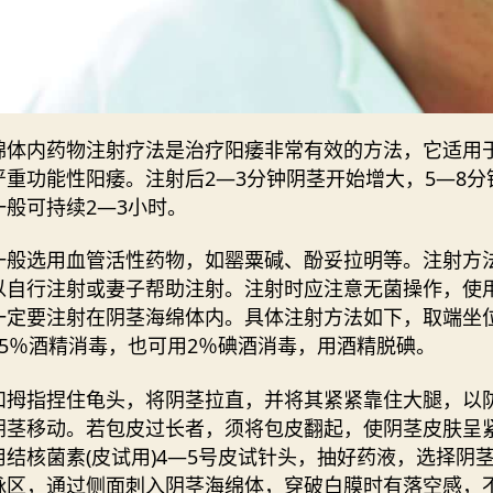
绵体内药物注射疗法是治疗阳痿非常有效的方法，它适用
严重功能性阳痿。注射后2—3分钟阴茎开始增大，5—8分
一般可持续2—3小时。
一般选用血管活性药物，如罂粟碱、酚妥拉明等。注射方
以自行注射或妻子帮助注射。注射时应注意无菌操作，使
一定要注射在阴茎海绵体内。具体注射方法如下，取端坐
75％酒精消毒，也可用2％碘酒消毒，用酒精脱碘。
和拇指捏住龟头，将阴茎拉直，并将其紧紧靠住大腿，以
阴茎移动。若包皮过长者，须将包皮翻起，使阴茎皮肤呈
用结核菌素(皮试用)4—5号皮试针头，抽好药液，选择阴
脉区，通过侧面刺入阴茎海绵体，穿破白膜时有落空感，