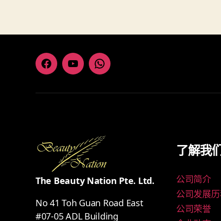
Facebook
Youtube
Whatsapp
了解我
公司简介
The Beauty Nation Pte. Ltd.
公司发展历
No 41 Toh Guan Road East
公司荣誉
#07-05 ADL Building