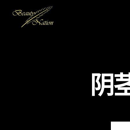
The
Beauty
Nation
Pte.
Ltd.
阴