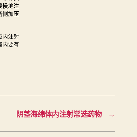
缓慢地注
两侧加压
域内注射
室内要有
阴茎海绵体内注射常选药物
→