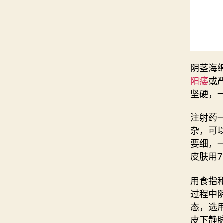
阴茎海
阳痿
或
坚硬，
注射药
杂，可
要细，
皮肤用
用食指
过程中
态，选
皮下静