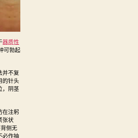
于
器质性
钟可勃起
法并不复
用的针头
位，阴茎
防在注躬
紧张状
茎背侧无
不必作抽