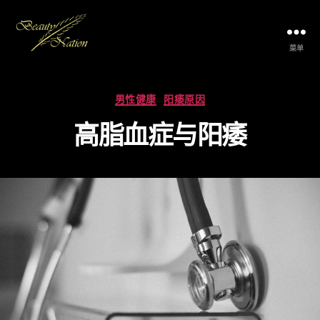
菜单
The
Beauty
Nation
分
男性健康
阳痿原因
Pte.
类
Ltd.
高脂血症与阳痿