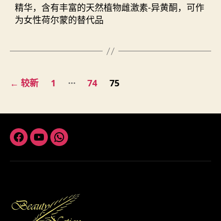
精华，含有丰富的天然植物雌激素-异黄酮，可作
为女性荷尔蒙的替代品
文
…
←
较新
1
74
75
章
分
页
Facebook
Youtube
Whatsapp