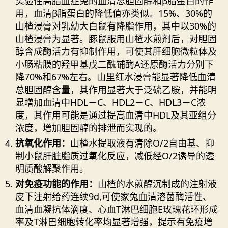
实验性高脂血症兔的血清总胆固醇和β脂蛋白的作
用，血清β脂蛋白的降低值亦类似。15%、30%的
山楂浸膏对乳幼大白鼠有降脂作用，其中以30%的
山楂浸膏为显著。豚鼠服用山楂水煎剂后，对胆固
醇含成酶活力有抑制作用，可使其肝细胞微粒体及
小肠粘膜的羟甲基戊二酰铺酶A还原酶活力分别下
降70%和67%左右。山里红水浸膏能显著降低血清
总胆固醇含量，其作用显著大于泛硫乙胺，并能明
显增加血清中HDL－C、HDL2－C、HDL3－C浓
度，其作用可能是通过提高血清中HDL及其亚组分
浓度，增加胆固醇的排泄而实现的。
抗氧化作用：
山楂水提取液有清除O/2自由基、抑
制小鼠肝脏脂质过氧化反应，减低经O/2诱导的透
明质酸解聚作用。
对免疫功能的作用：
山楂的水煎醇沉制成的注射液
皮下注射给药连续9d,可使家兔血清溶菌酶活性、
血清血凝抗体滴度、心血T淋巴细胞E玫瑰花环形成
率及T淋巴细胞转化率均显著增强，提示有免疫增