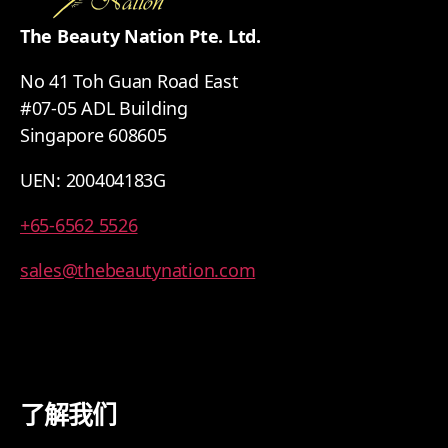
The Beauty Nation Pte. Ltd.
No 41 Toh Guan Road East
#07-05 ADL Building
Singapore 608605
UEN: 200404183G
+65-6562 5526
sales@thebeautynation.com
了解我们