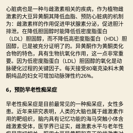
心脏病也是一种与雌激素相关的疾病，作为植物雌
激素的大豆异黄酮其降低血脂、预防心脏病的机制
为：雌激素样的作用促进甲状腺素分泌，促进胆汁
排泄。在降低胆固醇时能降低低密度脂蛋白
（LDL）胆固醇，而不降低高密度脂蛋白（HDL）胆
固醇，已是被充分证明了的。异黄酮作为黄酮类化
合物的特色，具有生物抗氧化作用，这一点非常重
要。因为低密度脂蛋白（LDL）胆固醇的氧化是动
脉硬化过程的关键因子。每天接受80毫克染料木黄
酮纯品的妇女可增加动脉弹性约26%。
6，预防早老性痴呆症
早老性痴呆症是目前最常见的一种痴呆症，女性多
患。近年来研究表明，人类的大脑也属于雌激素作
用的靶组织，脑内具有记忆功能的海马突触小体含
雌激素受体，医学界已证实，雌激素水平与老年性