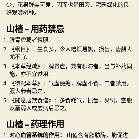
少，花果鲜美可爱，因而也是田旁、宅园绿化的良
好观赏树种。
山楂 – 用药禁忌
脾胃虚弱者慎服。
《纲目》：生食多，令人嘈烦易饥，损齿，齿龋人
尤不宜。
《本草经疏》：脾胃虚，兼有积滞者，当与补药同
施，亦不宜过用。
《得配本草》：气虚便搪，脾虚不食，二者禁用。
服人参者忌之。
《随息居饮食谱》：多食耗气，损齿，易饥，空腹
及羸弱人或虚病后忌之。
山楂 – 药理作用
对心血管系统的作用：
山值含有脂肪酶，能促进