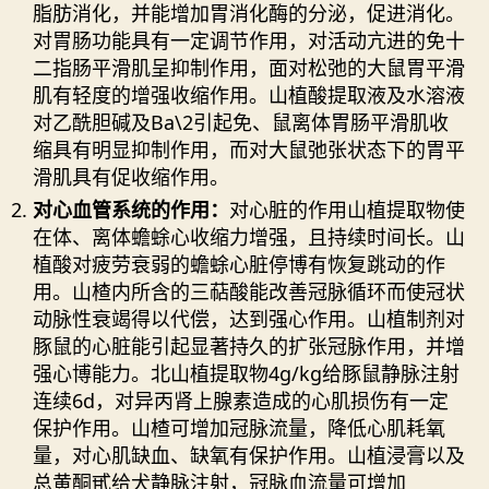
脂肪消化，并能增加胃消化酶的分泌，促进消化。
对胃肠功能具有一定调节作用，对活动亢进的免十
二指肠平滑肌呈抑制作用，面对松弛的大鼠胃平滑
肌有轻度的增强收缩作用。山植酸提取液及水溶液
对乙酰胆碱及Ba\2引起免、鼠离体胃肠平滑肌收
缩具有明显抑制作用，而对大鼠弛张状态下的胃平
滑肌具有促收缩作用。
对心血管系统的作用：
对心脏的作用山植提取物使
在体、离体蟾蜍心收缩力增强，且持续时间长。山
植酸对疲劳衰弱的蟾蜍心脏停博有恢复跳动的作
用。山楂内所含的三萜酸能改善冠脉循环而使冠状
动脉性衰竭得以代偿，达到强心作用。山植制剂对
豚鼠的心脏能引起显著持久的扩张冠脉作用，并增
强心博能力。北山植提取物4g/kg给豚鼠静脉注射
连续6d，对异丙肾上腺素造成的心肌损伤有一定
保护作用。山楂可增加冠脉流量，降低心肌耗氧
量，对心肌缺血、缺氧有保护作用。山植浸膏以及
总黄酮甙给犬静脉注射，冠脉血流量可增加