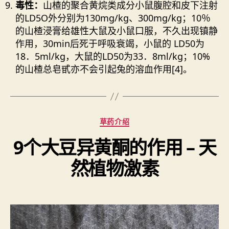
毒性：
山楂的聚合黄烷类成分小鼠腹腔和皮下注射
的LD5O外分别为130mg/kg、300mg/kg；10％
的山楂浸膏给雄性大鼠及小鼠口服，不久出现镇静
作用，30min后死于呼吸衰竭，小鼠的 LD50为
18．5ml/kg，大鼠的LD50为33．8ml/kg；10%
的山楂总皂甙亦不会引起兔的溶血作用[4]。
分
草药介绍
类
9个大豆异黄酮的作用 – 天
然植物激素