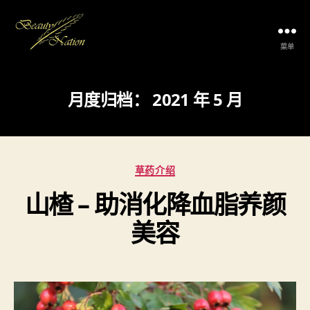
菜单
The
Beauty
Nation
月度归档：
2021 年 5 月
Pte.
Ltd.
分
草药介绍
类
山楂 – 助消化降血脂养颜
美容