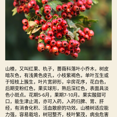
山楂，又叫红果、朹子，蔷薇科落叶小乔木，树皮
暗灰色，有浅黄色皮孔，小枝紫褐色，单叶互生或
于短枝上簇生，叶片宽卵形，伞房花序，花白色，
后期变粉红色，果实球形，熟后深红色，表面具淡
色小斑点。花期5-6月，果期7-10月。果实酸甜可
口，能生津止渴，亦可入药，入药归脾、胃、肝
经，有消食化积、活血散瘀的功效。山楂树适应能
力强，容易栽培，树冠整齐，枝叶繁茂，病虫危害