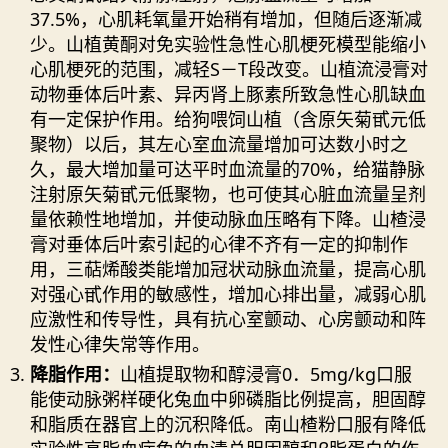
37.5%，心肌耗氧量开始稍有增加，但随后逐渐减
少。山植黄酮对免实验性急性心肌梗死模型能缩小
心肌梗死的范围，减轻S－T段改变。山植流浸膏对
动物垂体后叶素、异丙肾上豚素所致急性心肌缺血
有一定保护作用。给狗喂饲山植（含原矢菊甙元低
聚物）以后，其左心室血流量增加可达数小时之
久，最大增加量可达平时血流量的70%，给猫静脉
注射原矢菊甙元低聚物，也可使其心脏血流量呈剂
量依赖性地增加，并使动脉血压略有下降。山楂浸
膏对垂体后叶索引起的心律不齐有一定的抑制作
用，三萜烯酸类能增加冠状动脉血流量，提高心肌
对强心甙作用的敏感性，增加心排出量，减弱心肌
应激性和传导性，具有抗心室颤动、心房颤动和阵
发性心律失常等作用。
降脂作用：
山植提取物和醇浸膏0．5mg/kg口服
能使动脉粥样硬化兔血中卵磷脂比例提高，胆固醇
和脂质在器官上的沉积降低。南山楂粉口服有降低