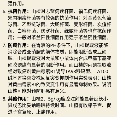
强作用。
抗菌作用：
山楂对志贺痢疾杆菌、福氏痢疾杆菌、
宋内痢疾杆菌等有较强的抗菌作用；对金黄色葡萄
球菌、乙型链球菌。大肠杆菌、变形杆菌、炭疽杆
菌、白喉杆菌、伤寒杆菌、绿脓杆菌等也有抗菌作
用；一般对革兰阳性细菌作用强于革兰阴性细菌。
防癌作用：
在胃液的PH条件下，山楂提取液能够
消除合成亚硝胺的前体物质，即能阻断合成亚硝
胺。山楂提取液对大鼠和小鼠体内合成甲基苄基亚
硝胶诱癌有显著的阻断作用。而山楂的丙酮提取液
经对致癌剂黄曲霉素B1诱导TA98移码型、TA100
碱基置换突变株回复突变抑制作用实验表明：山楂
对黄曲霉素BI的致突变作用有显著抑制效果。说明
山楂可能对预防肝癌有意义。
其他作用：
山楂2．5g/kg腹腔注射能显著延长小
鼠戊巴比妥钠睡眠持续时间。山植有收缩子宫、促
进子宫复原、止痛作用。