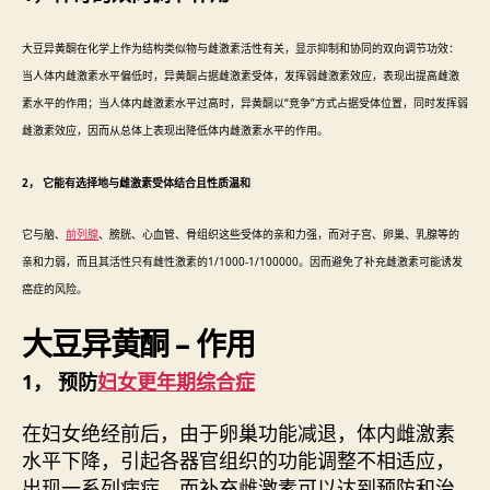
大豆异黄酮在化学上作为结构类似物与雌激素活性有关，显示抑制和协同的双向调节功效：
当人体内雌激素水平偏低时，异黄酮占据雌激素受体，发挥弱雌激素效应，表现出提高雌激
素水平的作用；当人体内雌激素水平过高时，异黄酮以“竞争”方式占据受体位置，同时发挥弱
雌激素效应，因而从总体上表现出降低体内雌激素水平的作用。
2， 它能有选择地与雌激素受体结合且性质温和
它与脑、
前列腺
、膀胱、心血管、骨组织这些受体的亲和力强，而对子宫、卵巢、乳腺等的
亲和力弱，而且其活性只有雌性激素的1/1000-1/100000。因而避免了补充雌激素可能诱发
癌症的风险。
大豆异黄酮 – 作用
1， 预防
妇女更年期综合症
在妇女绝经前后，由于卵巢功能减退，体内雌激素
水平下降，引起各器官组织的功能调整不相适应，
出现一系列病症，而补充雌激素可以达到预防和治