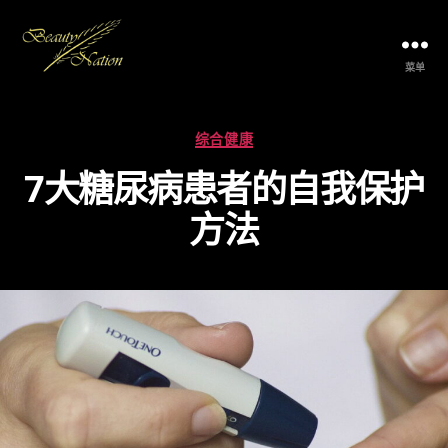
菜单
The
Beauty
Nation
分
综合健康
Pte.
类
Ltd.
7大糖尿病患者的自我保护
方法