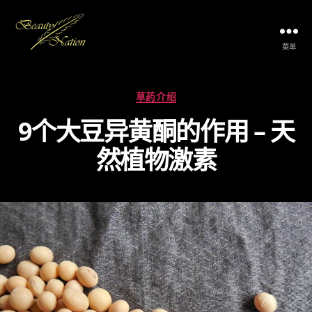
菜单
The
Beauty
Nation
分
草药介绍
Pte.
类
Ltd.
9个大豆异黄酮的作用 – 天
然植物激素