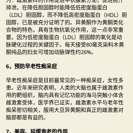
为：雌激素样的作用促进甲状腺素分泌，促进胆汁
排泄。在降低胆固醇时能降低低密度脂蛋白
（LDL）胆固醇，而不降低高密度脂蛋白（HDL）胆
固醇，已是被充分证明了的。异黄酮作为黄酮类化
合物的特色，具有生物抗氧化作用，这一点非常重
要。因为低密度脂蛋白（LDL）胆固醇的氧化是动
脉硬化过程的关键因子。每天接受80毫克染料木黄
酮纯品的妇女可增加动脉弹性约26%。
6，预防早老性痴呆症
早老性痴呆症是目前最常见的一种痴呆症，女性多
患。近年来研究表明，人类的大脑也属于雌激素作
用的靶组织，脑内具有记忆功能的海马突触小体含
雌激素受体，医学界已证实，雌激素水平与老年性
痴呆密切相关，服用大豆异黄酮和真正的雌激素对
脑部都是有益的。
7，美容、延缓衰老的作用