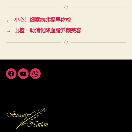
←
小心！细察病兆提早体检
→
山楂 – 助消化降血脂养颜美容
Facebook
Youtube
Whatsapp