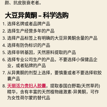
颜、抗皮肤衰老者。
大豆异黄酮 – 科学选购
选择名牌或者品牌产品
选择生产经营多年的产品
选择产品标签上有明确的大豆异黄酮含量的产品
选择有防伪标识的产品
选择非转基因，天然原料提取的产品
选择专业公司生产的产品，不要选择小保健品企
业，或者贴牌的产品
从异黄酮的剂型上选择，要慎重或者不要选择软胶
囊产品
天丽活力贵妇人胶囊
，提取泰国白野葛(天然草药)
精华，含有丰富的天然植物雌激素-异黄酮，可作
为女性荷尔蒙的替代品