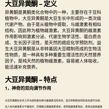
大豆异黄酮 – 定义
异黄酮是黄酮类化合物中的一种，主要存在于豆科
植物中，大豆异黄酮是大豆生长中形成的一类次级
代谢产物。由于是从植物中提取，与雌激素有相似
结构，因此称为植物雌激素。大豆异黄酮的雌激素
作用影响到激素分泌、代谢生物学活性、蛋白质合
成、生长因子活性，是天然的癌症化学预防剂。益
生大豆异黄酮是从非转基因大豆精制而成的生物活
性物质，是一种具有多种重要生理活性的天然营养
因子，是纯天然的植物雌激素，容易被人体吸收，
能迅速补充营养。
大豆异黄酮 – 特点
1，神奇的双向调节作用
大豆异黄酮在化学上作为结构类似物与雌激素活性有关，显示抑制和协同的双向调节功效：
当人体内雌激素水平偏低时，异黄酮占据雌激素受体，发挥弱雌激素效应，表现出提高雌激