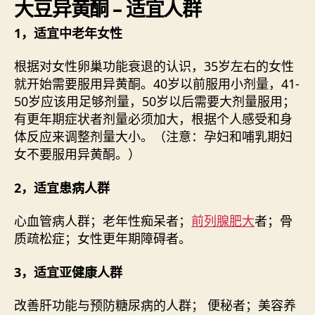
大豆异黄酮 – 适宜人群
1，适宜中老年女性
根据对女性卵巢功能衰退的认识，35岁左右的女性
就开始需要服用异黄酮。40岁以前服用小剂量，41-
50岁应该用足够剂量，50岁以后需要大剂量服用；
有更年期症状者剂量必须加大，根据个人感受和身
体反应来调整剂量大小。（注意：孕妇和哺乳期妇
女不要服用异黄酮。）
2，适宜患病人群
心血管病人群；老年性痴呆者；
前列腺肥大
者；骨
质疏松症；女性更年期障碍者。
3，适宜亚健康人群
改善肝功能与预防糖尿病的人群； 便秘者；美容养